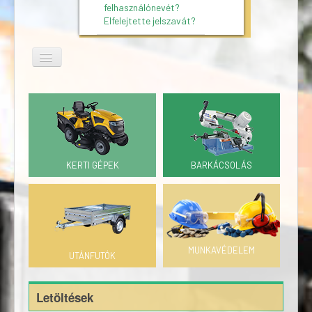
felhasználónevét?
Elfelejtette jelszavát?
KERTI GÉPEK
BARKÁCSOLÁS
MUNKAVÉDELEM
UTÁNFUTÓK
Letöltések