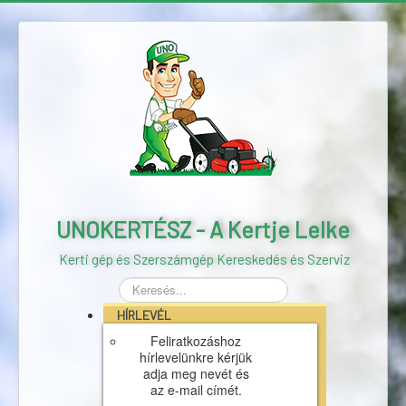
UNOKERTÉSZ - A Kertje Lelke
Kerti gép és Szerszámgép Kereskedés és Szerviz
Keresés...
HÍRLEVÉL
Feliratkozáshoz
hírlevelünkre kérjük
adja meg nevét és
az e-mail címét.