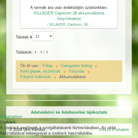
A termék ára után érdeklődjön üzletünkben.
VILLAGER Capricorn 38 akkumulátoros
fűnyírótraktor
/ VILLAGER_Capricorn_38_ /
Tételek #
Találatok: 1 - 1 / 1
Ön itt van:
Főlap
Categories listing
Kerti gépek, eszközök
Fűnyírás
Fűnyíró traktorok
Akkumulátoros
Adatvédelmi és Adatkezelési tájékoztató
Megértettem
Cookie-k
A cookie-k segítenek a szolgáltatásaink biztosításában. Az oldal
© 2026 Uno Kertész
Vissza a tetejére
használatával beleegyezel a cookie-k használatába.