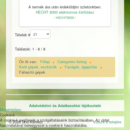
A termék ára után érdeklődjön üzletünkben.
HECHT 8300 elektromos körfűrész
/ HECHT8300 /
Tételek #
Találatok: 1 - 8 / 8
Ön itt van:
Főlap
Categories listing
Kerti gépek, eszközök
Favágás, ágaprítás
Fahasító gépek
Adatvédelmi és Adatkezelési tájékoztató
Megértettem
Cookie-k
A cookie-k segítenek a szolgáltatásaink biztosításában. Az oldal
© 2026 Uno Kertész
Vissza a tetejére
használatával beleegyezel a cookie-k használatába.