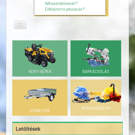
felhasználónevét?
Elfelejtette jelszavát?
KERTI GÉPEK
BARKÁCSOLÁS
MUNKAVÉDELEM
UTÁNFUTÓK
Letöltések