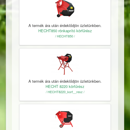
A termék ára után érdeklődjön üzletünkben.
HECHT850 rönkaprító körfűrész
/ HECHT850 /
A termék ára után érdeklődjön üzletünkben.
HECHT 8220 körfűrész
/ HECHT8220_korf__resz /