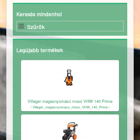
Keresés mindenhol
Szűrők
Legújabb termékek
Ingyenes
Villager magasnyomású mosó VHW 140 Prime
/ Villager_magasnyomasu_moso_VHW_140_Prime /