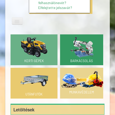
felhasználónevét?
Elfelejtette jelszavát?
KERTI GÉPEK
BARKÁCSOLÁS
MUNKAVÉDELEM
UTÁNFUTÓK
Letöltések