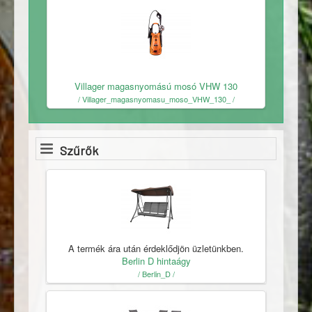
Ingyenes
Villager magasnyomású mosó VHW 130
/ Villager_magasnyomasu_moso_VHW_130_ /
Szűrők
A termék ára után érdeklődjön üzletünkben.
Berlin D hintaágy
/ Berlin_D /