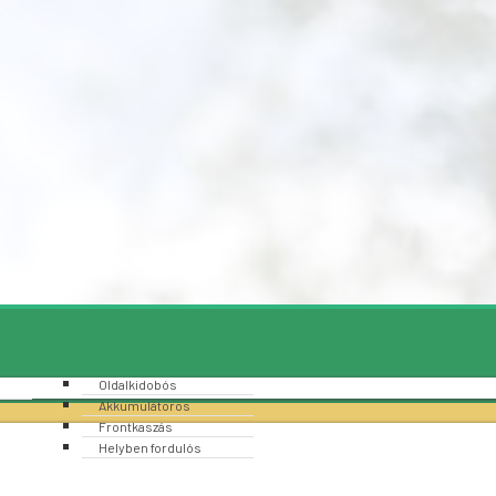
Oldalkidobós
Akkumulátoros
Frontkaszás
Helyben fordulós