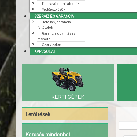
Munkavédelmi lábbelik
Védőeszközök
SZERVIZ ÉS GARANCIA
Jótállás, garancia
feltételek
Garancia ügyintézés
menete
Szervizelés
KAPCSOLAT
KERTI GÉPEK
Letöltések
Keresés mindenhol