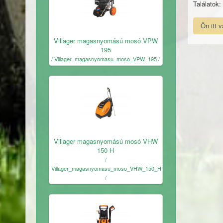
Találatok: 
Ön itt 
Ingyenes
Villager magasnyomású mosó VPW
195
/ Villager_magasnyomasu_moso_VPW_195 /
Ingyenes
Villager magasnyomású mosó VHW
150 H
/
Villager_magasnyomasu_moso_VHW_150_H
/