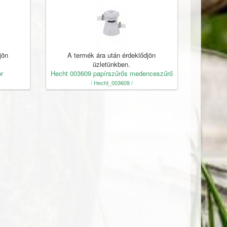
jön
A termék ára után érdeklődjön
üzletünkben.
r
Hecht 003609 papírszűrős medenceszűrő
/ Hecht_003609 /