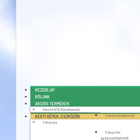
KEZDŐLAP
RÓLUNK
AKCIÓS TERMÉKEK
Hecht 676 Rönkhasító
Fűnyíró traktorok
KERTI GÉPEK, ESZKÖZÖK
Fűnyírás
Fűnyírók,
gyepszellőztetők