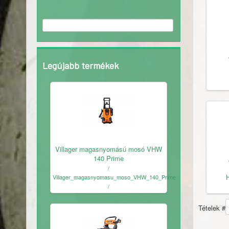
Legújabb termékek
Ingyenes
Villager magasnyomású mosó VHW
140 Prime
/
Villager_magasnyomasu_moso_VHW_140_Prime
/
Tételek #