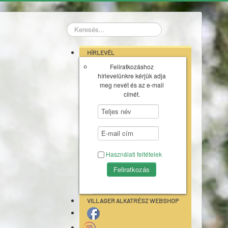
Keresés...
HÍRLEVÉL
Feliratkozáshoz
hírlevelünkre kérjük adja
meg nevét és az e-mail
címét.
Használati feltételek
VILLAGER ALKATRÉSZ WEBSHOP