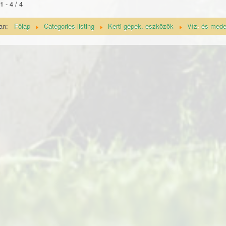
1 - 4 / 4
van:
Főlap
Categories listing
Kerti gépek, eszközök
Víz- és med