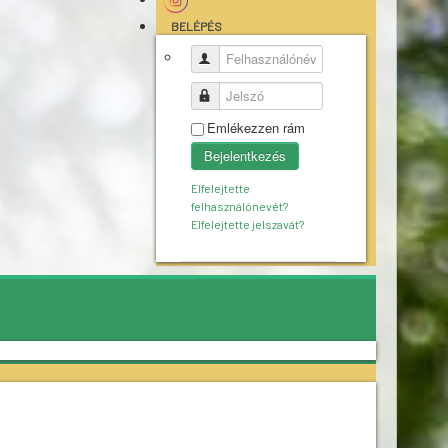
BELÉPÉS
Felhasználónév
Jelszó
Emlékezzen rám
Bejelentkezés
Elfelejtette
felhasználónevét?
Elfelejtette jelszavát?