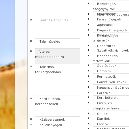
Bozótvágók,
szegélynyírók
Láncfűrészek
Alternáló és dobkas
Fahasító gépek
Favágás, ágaprítás
Ágdarálók
Magassági ágvágók
Kapálógépek,
Sövényvágók
talajmarók
Talajművelés
Gödörfúrók
Szivattyúk, vízművek
Víz- és
Medencék és
medencetechnika
tartozékaik
Seprőgépek
Takarítás,
Hómarók
területgondozás
Permetezők
Lombfúvók-szívók
Magasnyomású mo
Porszívók
Kerti bútorok
Kerti bútorok,
Fűtés- és
berendezések
világítástechnika
Grillek
Damilok
Kéziszerszámok
Láncok
Kellékanyagok
Hecht alkatrészek