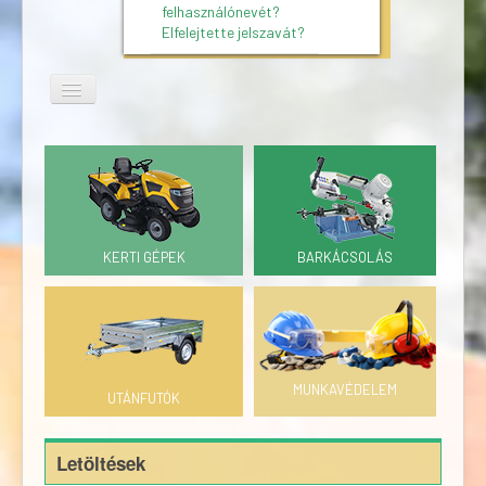
felhasználónevét?
Elfelejtette jelszavát?
KERTI GÉPEK
BARKÁCSOLÁS
MUNKAVÉDELEM
UTÁNFUTÓK
Letöltések