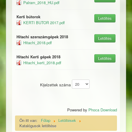
Palram_2018_HU.pdf
Kerti bútorok
Letöltés
KERTI BUTOR 2017.pdf
Hitachi szerszámgépek 2018
Letöltés
Hitachi_2018.pdf
Hitachi Kerti gépek 2018
Letöltés
Hitachi_kerti_2018.pdf
Kijelzettek száma
Powered by
Phoca Download
Ön itt van:
Főlap
Letöltések
Katalógusok letöltése