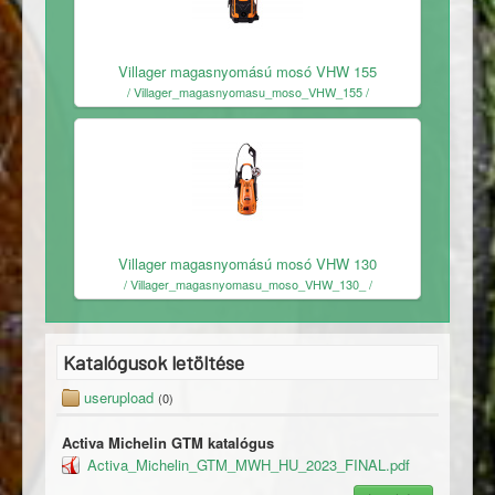
Ingyenes
Villager magasnyomású mosó VHW 155
/ Villager_magasnyomasu_moso_VHW_155 /
Ingyenes
Villager magasnyomású mosó VHW 130
/ Villager_magasnyomasu_moso_VHW_130_ /
Katalógusok letöltése
userupload
(0)
Activa Michelin GTM katalógus
Activa_Michelin_GTM_MWH_HU_2023_FINAL.pdf