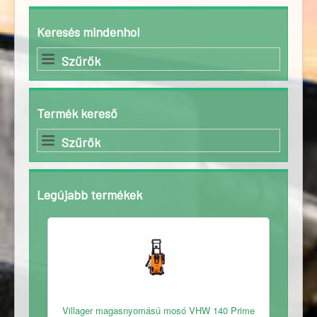
Keresés mindenhol
Szűrők
Termék kereső
Szűrők
Legújabb termékek
Ingyenes
Villager magasnyomású mosó VHW 140 Prime