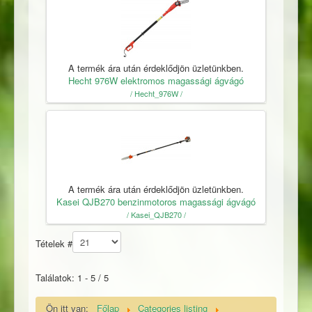
A termék ára után érdeklődjön üzletünkben.
Hecht 976W elektromos magassági ágvágó
/ Hecht_976W /
A termék ára után érdeklődjön üzletünkben.
Kasei QJB270 benzinmotoros magassági ágvágó
/ Kasei_QJB270 /
Tételek #
Találatok: 1 - 5 / 5
Ön itt van:
Főlap
Categories listing