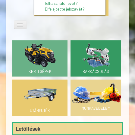
felhasználónevét?
Elfelejtette jelszavát?
KERTI GÉPEK
BARKÁCSOLÁS
MUNKAVÉDELEM
UTÁNFUTÓK
Letöltések