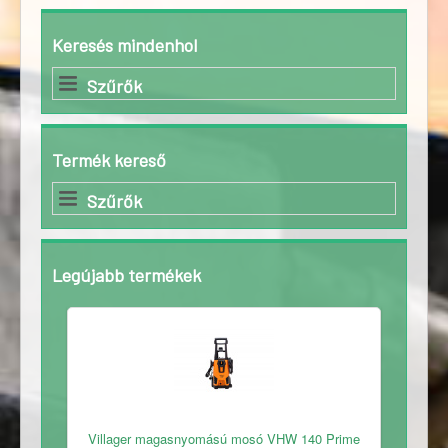
Keresés mindenhol
Szűrők
Termék kereső
Szűrők
Legújabb termékek
Ingyenes
Villager magasnyomású mosó VHW 140 Prime