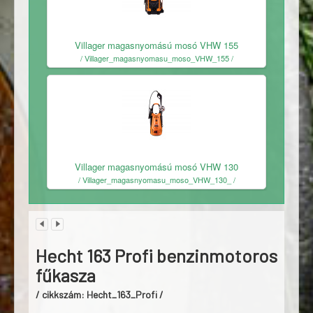
Ingyenes
Villager magasnyomású mosó VHW 155
/ Villager_magasnyomasu_moso_VHW_155 /
Ingyenes
Villager magasnyomású mosó VHW 130
/ Villager_magasnyomasu_moso_VHW_130_ /
Hecht 163 Profi benzinmotoros
fűkasza
/ cikkszám: Hecht_163_Profi /