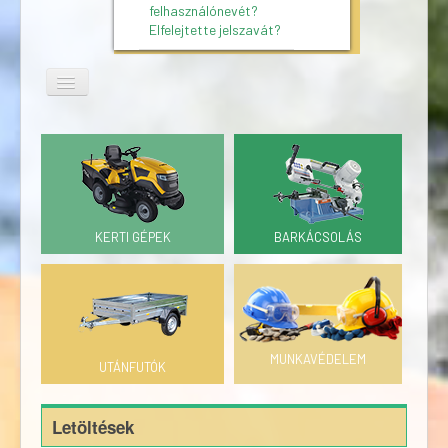
felhasználónevét?
Elfelejtette jelszavát?
KERTI GÉPEK
BARKÁCSOLÁS
MUNKAVÉDELEM
UTÁNFUTÓK
Letöltések