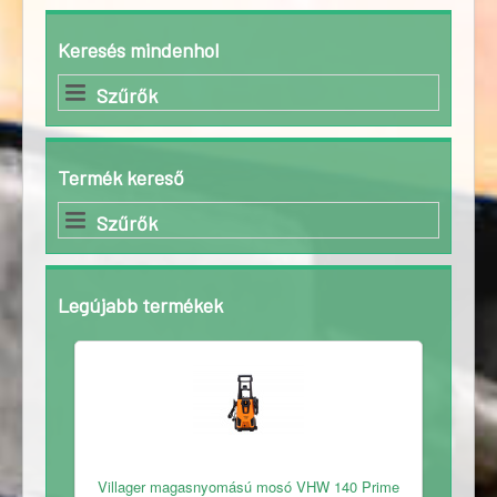
Keresés mindenhol
Szűrők
Termék kereső
Szűrők
Legújabb termékek
Ingyenes
Villager magasnyomású mosó VHW 140 Prime