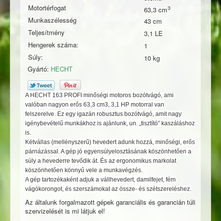
Motortérfogat
63,3
Munkaszélesség
43
Teljesítmény
3,1 LE
Hengerek száma:
1
Súly:
10 kg
Gyártó:
HECHT
A HECHT 163 PROFI minőségi motoros bozótvágó, ami
valóban nagyon erős 63,3 cm3, 3,1 HP motorral van
felszerelve. Ez egy igazán robusztus bozótvágó, amit nagy
igénybevételű munkákhoz is ajánlunk, un. „tisztító” kaszáláshoz
is.
Kétvállas (mellényszerű) hevedert adunk hozzá, minőségi, erős
párnázással. A gép jó egyensúlyelosztásának köszönhetően a
súly a hevederre tevődik át. És az ergonomikus markolat
köszönhetően könnyű vele a munkavégzés.
A gép tartozékaként adjuk a vállhevedert, damilfejet, fém
vágókorongot, és szerszámokat az össze- és szétszereléshez.
Az általunk forgalmazott gépek garanciális és garancián túli
szervizelését is mi látjuk el!