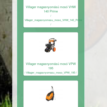
Ingyenes
Villager magasnyomású mosó VHW
140 Prime
/
Villager_magasnyomasu_moso_VHW_140_Prime
/
Ingyenes
Villager magasnyomású mosó VPW
195
/ Villager_magasnyomasu_moso_VPW_195 /