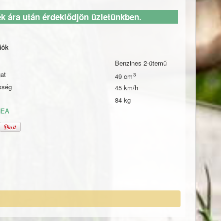
k ára után érdeklődjön üzletünkben.
iók
Benzines 2-ütemű
gat
49
sség
45 km/h
84 kg
NEA