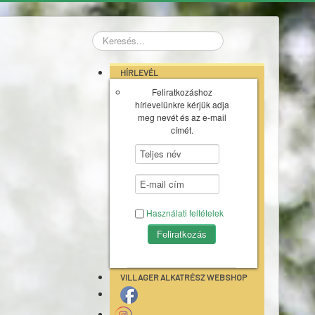
Keresés...
HÍRLEVÉL
Feliratkozáshoz
hírlevelünkre kérjük adja
meg nevét és az e-mail
címét.
Használati feltételek
VILLAGER ALKATRÉSZ WEBSHOP