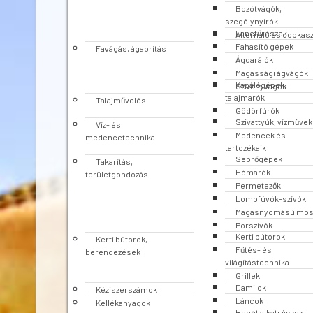
Bozótvágók,
szegélynyírók
Láncfűrészek
Alternáló és dobkas
Fahasító gépek
Favágás, ágaprítás
Ágdarálók
Magassági ágvágók
Kapálógépek,
Sövényvágók
talajmarók
Talajművelés
Gödörfúrók
Szivattyúk, vízművek
Víz- és
Medencék és
medencetechnika
tartozékaik
Seprőgépek
Takarítás,
Hómarók
területgondozás
Permetezők
Lombfúvók-szívók
Magasnyomású mo
Porszívók
Kerti bútorok
Kerti bútorok,
Fűtés- és
berendezések
világítástechnika
Grillek
Damilok
Kéziszerszámok
Láncok
Kellékanyagok
Hecht alkatrészek