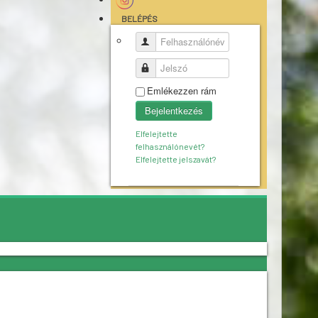
BELÉPÉS
Felhasználónév
Jelszó
Emlékezzen rám
Bejelentkezés
Elfelejtette
felhasználónevét?
Elfelejtette jelszavát?