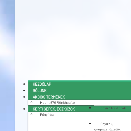
KEZDŐLAP
RÓLUNK
AKCIÓS TERMÉKEK
Hecht 676 Rönkhasító
Fűnyíró traktorok
KERTI GÉPEK, ESZKÖZÖK
Fűnyírás
Fűnyírók,
gyepszellőztetők