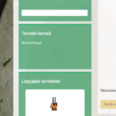
Termék kereső
Motortérfogat
:
Legújabb termékek
Részletekr
Ön itt 