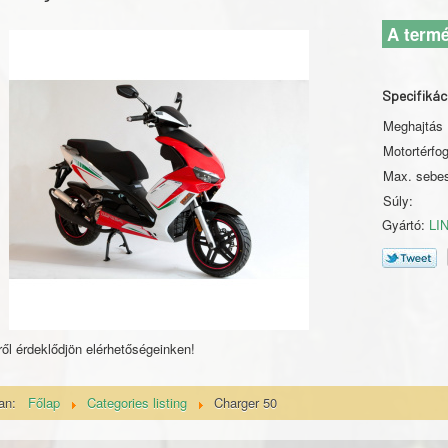
A termé
Specifikác
Meghajtás
Motortérfo
Max. sebe
Súly:
Gyártó:
LI
ől érdeklődjön elérhetőségeinken!
van:
Főlap
Categories listing
Charger 50