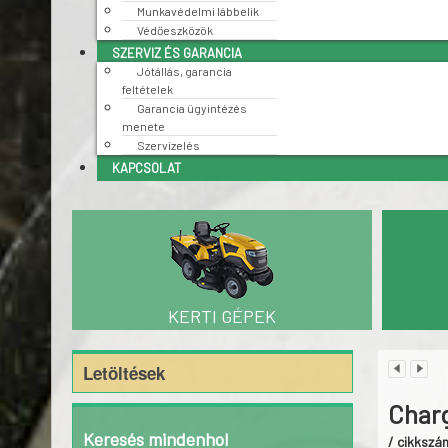
Munkavédelmi lábbelik
Védőeszközök
SZERVIZ ÉS GARANCIA
Jótállás, garancia
feltételek
Garancia ügyintézés
menete
Szervizelés
KAPCSOLAT
KERTI GÉPEK
Letöltések
Char
Keresés mindenhol
/ cikkszá