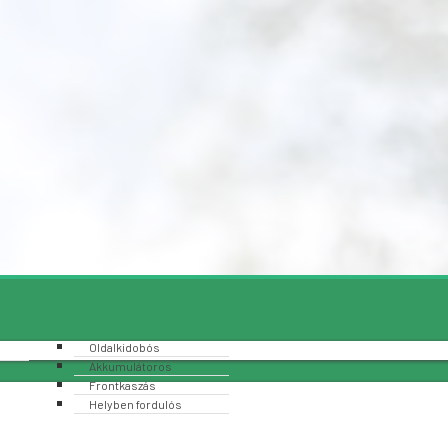
Oldalkidobós
Akkumulátoros
Frontkaszás
Helyben fordulós