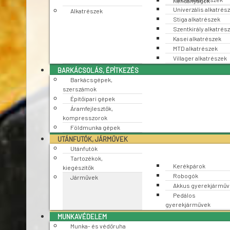
Kenőanyagok
Univerzális alkatrés
Alkatrészek
Stiga alkatrészek
Szentkirály alkatrés
Kasei alkatrészek
MTD alkatrészek
Villager alkatrészek
BARKÁCSOLÁS, ÉPÍTKEZÉS
Barkácsgépek,
szerszámok
Építőipari gépek
Áramfejlesztők,
kompresszorok
Földmunka gépek
UTÁNFUTÓK, JÁRMŰVEK
Utánfutók
Tartozékok,
Kerékpárok
kiegészítők
Robogók
Járművek
Akkus gyerekjárműv
Pedálos
gyerekjárművek
MUNKAVÉDELEM
Munka- és védőruha