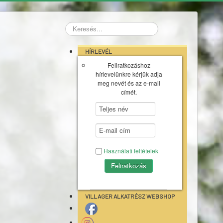
Keresés...
HÍRLEVÉL
Feliratkozáshoz
hírlevelünkre kérjük adja
meg nevét és az e-mail
címét.
Használati feltételek
VILLAGER ALKATRÉSZ WEBSHOP