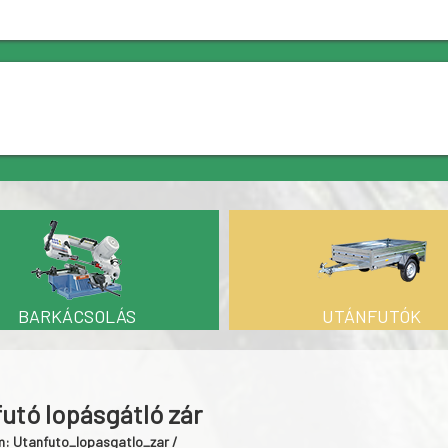
BARKÁCSOLÁS
UTÁNFUTÓK
utó lopásgátló zár
m: Utanfuto_lopasgatlo_zar /