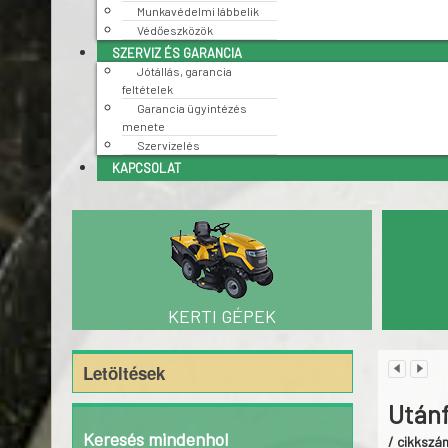
Munkavédelmi lábbelik
Védőeszközök
SZERVIZ ÉS GARANCIA
Jótállás, garancia
feltételek
Garancia ügyintézés
menete
Szervizelés
KAPCSOLAT
KERTI GÉPEK
Letöltések
Utánf
Keresés mindenhol
/ cikkszá