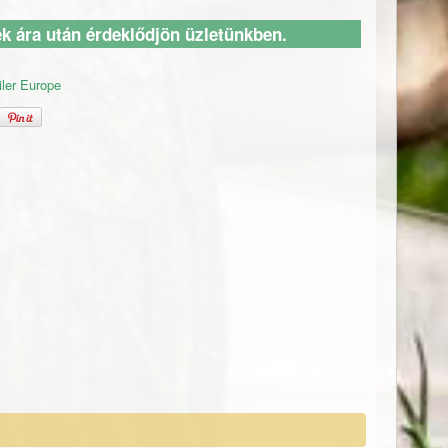
k ára után érdeklődjön üzletünkben.
iler Europe