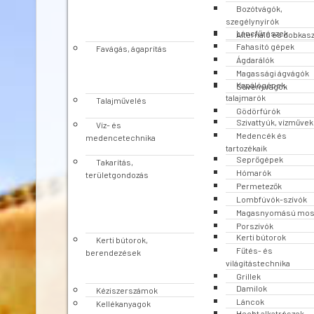
Bozótvágók,
szegélynyírók
Láncfűrészek
Alternáló és dobkas
Fahasító gépek
Favágás, ágaprítás
Ágdarálók
Magassági ágvágók
Kapálógépek,
Sövényvágók
talajmarók
Talajművelés
Gödörfúrók
Szivattyúk, vízművek
Víz- és
Medencék és
medencetechnika
tartozékaik
Seprőgépek
Takarítás,
Hómarók
területgondozás
Permetezők
Lombfúvók-szívók
Magasnyomású mo
Porszívók
Kerti bútorok
Kerti bútorok,
Fűtés- és
berendezések
világítástechnika
Grillek
Damilok
Kéziszerszámok
Láncok
Kellékanyagok
Hecht alkatrészek