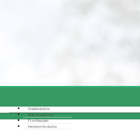
Oldalkidobós
Akkumulátoros
Frontkaszás
Helyben fordulós