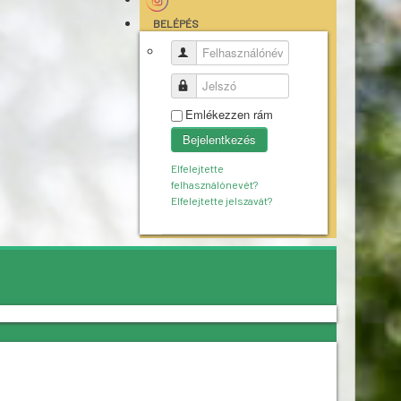
BELÉPÉS
Felhasználónév
Jelszó
Emlékezzen rám
Bejelentkezés
Elfelejtette
felhasználónevét?
Elfelejtette jelszavát?