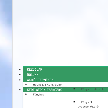
KEZDŐLAP
RÓLUNK
AKCIÓS TERMÉKEK
Hecht 676 Rönkhasító
Fűnyíró traktorok
KERTI GÉPEK, ESZKÖZÖK
Fűnyírás
Fűnyírók,
gyepszellőztetők