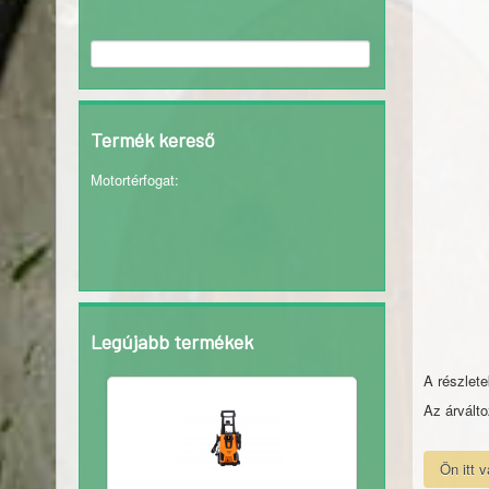
Termék kereső
Motortérfogat
:
Legújabb termékek
A részlete
Az árválto
Ön itt 