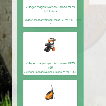
Ingyenes
Villager magasnyomású mosó VHW
140 Prime
/
Villager_magasnyomasu_moso_VHW_140_Prime
/
Ingyenes
Villager magasnyomású mosó VPW
195
/ Villager_magasnyomasu_moso_VPW_195 /