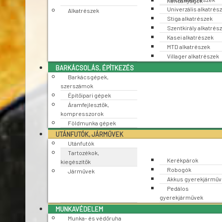
Kenőanyagok
Univerzális alkatrés
Alkatrészek
Stiga alkatrészek
Szentkirály alkatrés
Kasei alkatrészek
MTD alkatrészek
Villager alkatrészek
BARKÁCSOLÁS, ÉPÍTKEZÉS
Barkácsgépek,
szerszámok
Építőipari gépek
Áramfejlesztők,
kompresszorok
Földmunka gépek
UTÁNFUTÓK, JÁRMŰVEK
Utánfutók
Tartozékok,
Kerékpárok
kiegészítők
Robogók
Járművek
Akkus gyerekjárműv
Pedálos
gyerekjárművek
MUNKAVÉDELEM
Munka- és védőruha