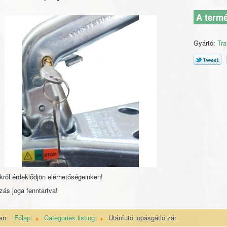
A termé
Gyártó:
Tra
kről érdeklődjön elérhetőségeinken!
zás joga fenntartva!
van:
Főlap
Categories listing
Utánfutó lopásgátló zár