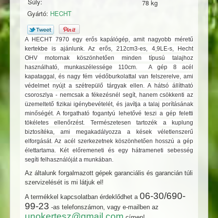
Súly:
78 kg
Gyártó:
HECHT
A HECHT 7970 egy erős kapálógép, amit nagyobb méretű
kertekbe is ajánlunk. Az erős, 212cm3-es, 4,9LE-s, Hecht
OHV motornak köszönhetően minden típusú talajhoz
használható, munkaszélessége 110cm. A gép 8 acél
kapataggal, és nagy fém védőburkolattal van felszerelve, ami
védelmet nyújt a szétrepülő tárgyak ellen. A hátsó állítható
csoroszlya - nemcsak a fékezésnél segít, hanem csökkenti az
üzemeltető fizikai igénybevételét, és javítja a talaj porításának
minőségét. A forgatható fogantyú lehetővé teszi a gép feletti
tökéletes ellenőrzést. Természetesen tartozék a kuplung
biztosítéka, ami megakadályozza a kések véletlenszerű
elforgását. Az acél szerkezetnek köszönhetően hosszú a gép
élettartama. Két előremeneti és egy hátrameneti sebesség
segíti felhasználóját a munkában.
Az általunk forgalmazott gépek garanciális és garancián túli
szervizelését is mi látjuk el!
06-30/690-
A termékkel kapcsolatban érdeklődhet a
99-23
-as telefonszámon, vagy e-mailben az
unokertesz@gmail.com
címen!