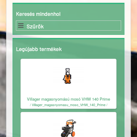
Keresés mindenhol
Szűrők
Legújabb termékek
Ingyenes
Villager magasnyomású mosó VHW 140 Prime
/ Villager_magasnyomasu_moso_VHW_140_Prime /