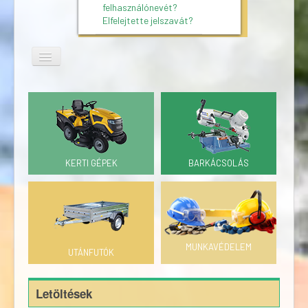
felhasználónevét?
Elfelejtette jelszavát?
KERTI GÉPEK
BARKÁCSOLÁS
MUNKAVÉDELEM
UTÁNFUTÓK
Letöltések