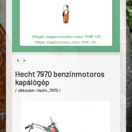
Ingyenes
Villager magasnyomású mosó VHW 130
/ Villager_magasnyomasu_moso_VHW_130_ /
Hecht 7970 benzinmotoros
kapálógép
/ cikkszám: Hecht_7970 /