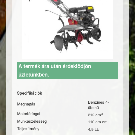
A termék ára után érdeklődjön
üzletünkben.
Specifikációk
Benzines 4-
Meghajtás
ütemű
Motortérfogat
212
Munkaszélesség
110 cm
Teljesítmény
4,9 LE